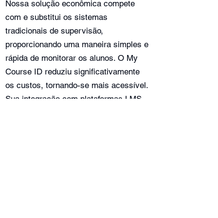
Nossa solução econômica compete
com e substitui os sistemas
tradicionais de supervisão,
proporcionando uma maneira simples e
rápida de monitorar os alunos. O My
Course ID reduziu significativamente
os custos, tornando-se mais acessível.
Sua integração com plataformas LMS
como Moodle e Canvas simplificou o
processo tanto para os instrutores
quanto para os alunos. O
reconhecimento biométrico facial e de
voz garante alta segurança e precisão,
mantendo a integridade das avaliações
remotas. Essa solução melhorou a
confiabilidade e escalabilidade na